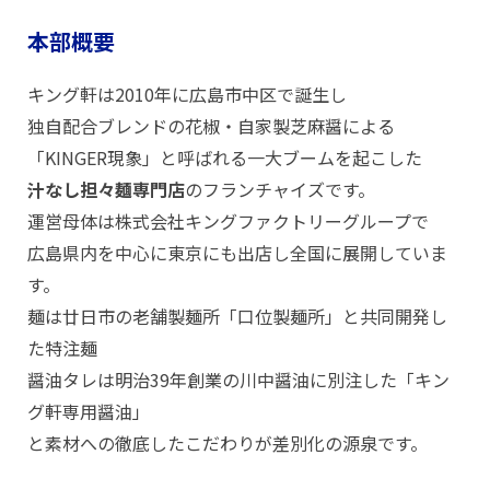
本部概要
キング軒は2010年に広島市中区で誕生し
独自配合ブレンドの花椒・自家製芝麻醤による
「KINGER現象」と呼ばれる一大ブームを起こした
汁なし担々麺専門店
のフランチャイズです。
運営母体は株式会社キングファクトリーグループで
広島県内を中心に東京にも出店し全国に展開していま
す。
麺は廿日市の老舗製麺所「口位製麺所」と共同開発し
た特注麺
醤油タレは明治39年創業の川中醤油に別注した「キン
グ軒専用醤油」
と素材への徹底したこだわりが差別化の源泉です。