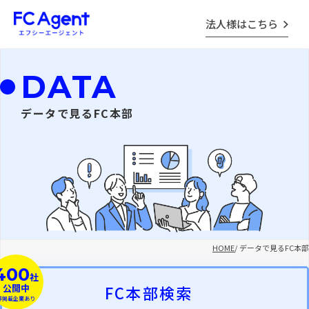
法人様はこちら
DATA
データで見るFC本部
HOME
/
データで見るFC本部
400
社
公開中
FC本部検索
非掲載企業あり