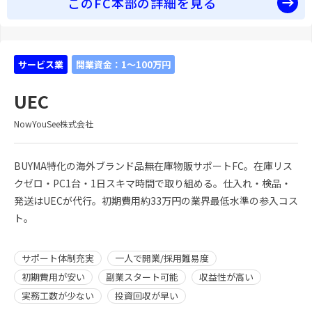
このFC本部の詳細を見る
サービス業
開業資金：1～100万円
UEC
NowYouSee株式会社
BUYMA特化の海外ブランド品無在庫物販サポートFC。在庫リス
クゼロ・PC1台・1日スキマ時間で取り組める。仕入れ・検品・
発送はUECが代行。初期費用約33万円の業界最低水準の参入コス
ト。
サポート体制充実
一人で開業/採用難易度
初期費用が安い
副業スタート可能
収益性が高い
実務工数が少ない
投資回収が早い