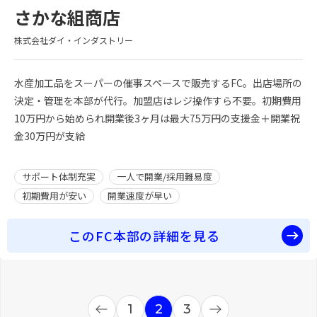
さかな組商店
株式会社ダイ・インダストリー
水産加工品をスーパーの催事スペースで販売するFC。出店場所の
決定・管理を本部が代行。加盟店はレジ操作すら不要。初期費用
10万円から始められ開業後3ヶ月は最大75万円の支援金＋開業祝
金30万円が支給
サポート体制充実
一人で開業/採用難易度
初期費用が安い
開業速度が早い
このFC本部の詳細を見る
prev
1
2
3
next