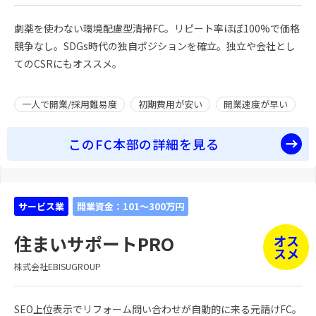
劇薬を使わない環境配慮型清掃FC。リピート率ほぼ100%で価格
競争なし。SDGs時代の独自ポジションを確立。独立や会社とし
てのCSRにもオススメ。
一人で開業/採用難易度
初期費用が安い
開業速度が早い
このFC本部の詳細を見る
サービス業
開業資金：101～300万円
住まいサポートPRO
オス
スメ
株式会社EBISUGROUP
SEO上位表示でリフォーム問い合わせが自動的に来る元請けFC。