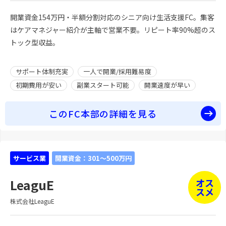
開業資金154万円・半額分割対応のシニア向け生活支援FC。集客
はケアマネジャー紹介が主軸で営業不要。リピート率90%超のス
トック型収益。
サポート体制充実
一人で開業/採用難易度
初期費用が安い
副業スタート可能
開業速度が早い
このFC本部の詳細を見る
サービス業
開業資金：301～500万円
LeaguE
オス
スメ
株式会社LeaguE