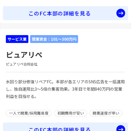
このFC本部の詳細を見る
サービス業
開業資金：101～300万円
ピュアリぺ
ピュアリペ合同会社
水回り部分修復リペアFC。本部が各エリアのSNS広告を一括運用
し、独自運用比3〜5倍の集客効果。3年目で年間840万円の営業
利益を目指せる。
一人で開業/採用難易度
初期費用が安い
開業速度が早い
このFC本部の詳細を見る