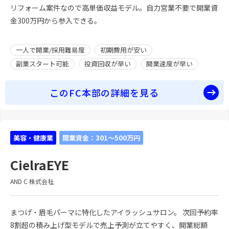
リフォーム案件なので高単価収益モデル。自力営業不要で開業資
金300万円から参入できる。
一人で開業/採用難易度
初期費用が安い
副業スタート可能
投資回収が早い
開業速度が早い
このFC本部の詳細を見る
美容・健康業
開業資金：301～500万円
CielraEYE
AND C 株式会社
まつげ・眉毛パーマに特化したアイラッシュサロン。 次回予約率
8割超の積み上げ型モデルで売上予測が立てやすく、開業総額