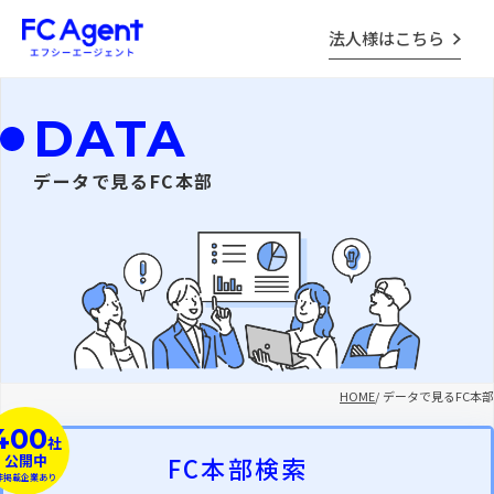
法人様はこちら
DATA
データで見るFC本部
HOME
/
データで見るFC本部
400
社
公開中
FC本部検索
非掲載企業あり