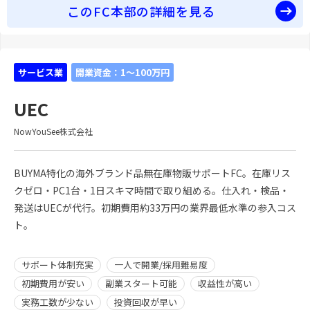
このFC本部の詳細を見る
サービス業
開業資金：1～100万円
UEC
NowYouSee株式会社
BUYMA特化の海外ブランド品無在庫物販サポートFC。在庫リス
クゼロ・PC1台・1日スキマ時間で取り組める。仕入れ・検品・
発送はUECが代行。初期費用約33万円の業界最低水準の参入コス
ト。
サポート体制充実
一人で開業/採用難易度
初期費用が安い
副業スタート可能
収益性が高い
実務工数が少ない
投資回収が早い