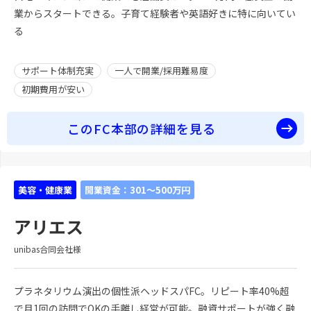
業からスタートできる。子育て経験者や英語好きに特に向いてい
る
サポート体制充実
一人で開業/採用難易度
初期費用が安い
このFC本部の詳細を見る
美容・健康業
開業資金：301～500万円
アリエス
unibas合同会社様
プラネタリウム演出の個性派ヘッドスパFC。リピート率40%超
で月1回の訪問でOKの手離し経営が可能。融資サポートが強く融